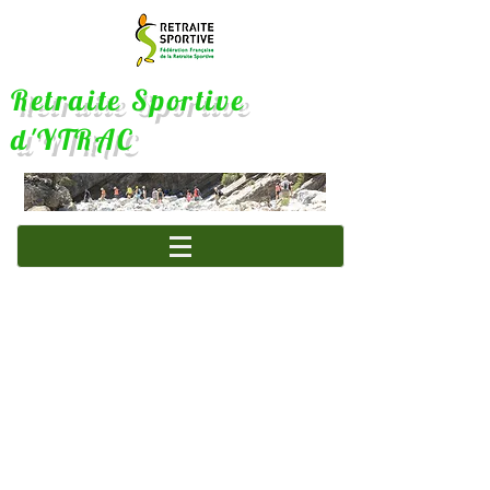
Retraite Sportive
d'YTRAC